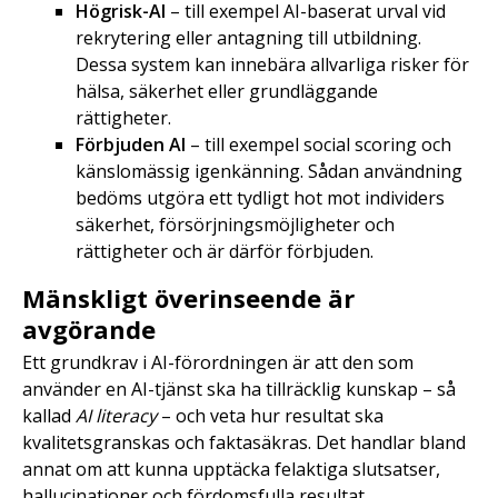
Högrisk-AI
– till exempel AI-baserat urval vid
rekrytering eller antagning till utbildning.
Dessa system kan innebära allvarliga risker för
hälsa, säkerhet eller grundläggande
rättigheter.
Förbjuden AI
– till exempel social scoring och
känslomässig igenkänning. Sådan användning
bedöms utgöra ett tydligt hot mot individers
säkerhet, försörjningsmöjligheter och
rättigheter och är därför förbjuden.
Mänskligt överinseende är
avgörande
Ett grundkrav i AI-förordningen är att den som
använder en AI-tjänst ska ha tillräcklig kunskap – så
kallad
AI literacy
– och veta hur resultat ska
kvalitetsgranskas och faktasäkras. Det handlar bland
annat om att kunna upptäcka felaktiga slutsatser,
hallucinationer och fördomsfulla resultat.