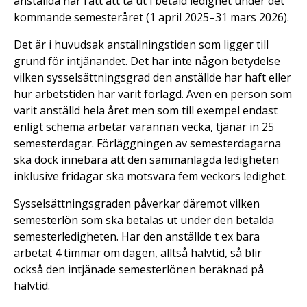
anställda har rätt att ta ut i betald ledighet under det
kommande semesteråret (1 april 2025–31 mars 2026).
Det är i huvudsak anställningstiden som ligger till
grund för intjänandet. Det har inte någon betydelse
vilken sysselsättningsgrad den anställde har haft eller
hur arbetstiden har varit förlagd. Även en person som
varit anställd hela året men som till exempel endast
enligt schema arbetar varannan vecka, tjänar in 25
semesterdagar. Förläggningen av semesterdagarna
ska dock innebära att den sammanlagda ledigheten
inklusive fridagar ska motsvara fem veckors ledighet.
Sysselsättningsgraden påverkar däremot vilken
semesterlön som ska betalas ut under den betalda
semesterledigheten. Har den anställde t ex bara
arbetat 4 timmar om dagen, alltså halvtid, så blir
också den intjänade semesterlönen beräknad på
halvtid.