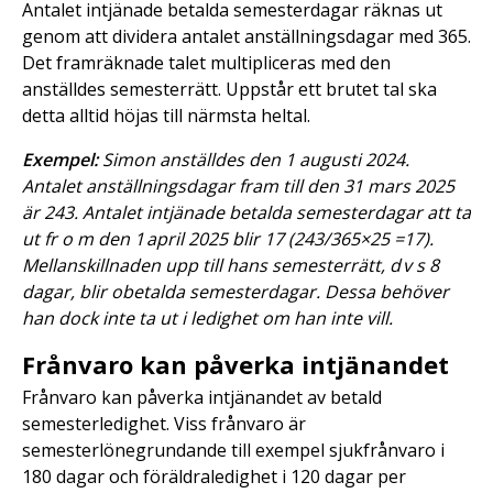
Antalet intjänade betalda semesterdagar räknas ut
genom att dividera antalet anställningsdagar med 365.
Det framräknade talet multipliceras med den
anställdes semesterrätt. Uppstår ett brutet tal ska
detta alltid höjas till närmsta heltal.
Exempel:
Simon anställdes den 1 augusti 2024.
Antalet anställningsdagar fram till den 31 mars 2025
är 243. Antalet intjänade betalda semesterdagar att ta
ut fr o m den 1 april 2025 blir 17 (243/365×25 =17).
Mellanskillnaden upp till hans semesterrätt, d v s 8
dagar, blir obetalda semesterdagar. Dessa behöver
han dock inte ta ut i ledighet om han inte vill.
Frånvaro kan påverka intjänandet
Frånvaro kan påverka intjänandet av betald
semesterledighet. Viss frånvaro är
semesterlönegrundande till exempel sjukfrånvaro i
180 dagar och föräldraledighet i 120 dagar per