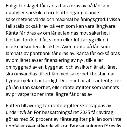
Enligt förslaget får ränta bara dras av på lån som
uppfyller särskilda förutsättningar gällande
säkerhetens värde och maximal belåningsgrad. I vissa
fall ställs också krav på vem som kan vara långivare.
Ränta får dras av om lånet lämnas mot säkerhet i
bostad, fordon, båt, skepp eller luftfartyg eller, i
marknadsnoterade aktier. Även ränta på lån som
lämnats av pantbank får dras av. Ränta får också dras
av om lånet avser finansiering av ny-, till- eller
ombyggnad av en byggnad, och avsikten är att lånet
ska omvandlas till ett lån med säkerhet i bostad när
byggprojektet är färdigt. Det innebär att ränteutgifter
på lån utan säkerhet, eller ränteutgifter som lämnats
av privatpersoner inte längre får dras av
Rätten till avdrag för ränteutgifter ska trappas av
under två år. För beskattningsåret 2025 får avdrag
göras med 50 procent av ränteutgifter på lån som inte
uppfyller ovanstående villkor. Begränsningen föreslås