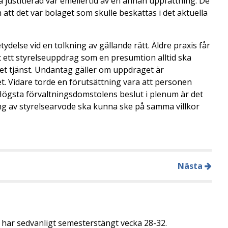
ra justitieråd var emellertid av en annan uppfattning. De
 att det var bolaget som skulle beskattas i det aktuella
ydelse vid en tolkning av gällande rätt. Äldre praxis får
t ett styrelseuppdrag som en presumtion alltid ska
et tjänst. Undantag gäller om uppdraget är
get. Vidare torde en förutsättning vara att personen
Högsta förvaltningsdomstolens beslut i plenum är det
ning av styrelsearvode ska kunna ske på samma villkor
Nästa
t har sedvanligt semesterstängt vecka 28-32.