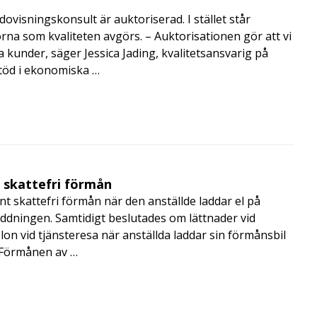
visningskonsult är auktoriserad. I stället står
orna som kvaliteten avgörs. – Auktorisationen gör att vi
a kunder, säger Jessica Jading, kvalitetsansvarig på
töd i ekonomiska …
t skattefri förmån
t skattefri förmån när den anställde laddar el på
addningen. Samtidigt beslutades om lättnader vid
lon vid tjänsteresa när anställda laddar sin förmånsbil
i Förmånen av …