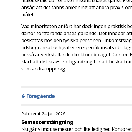
målet skulle därför ske i inkomstslaget tjänst. Fle
ansåg att det fanns anledning att ändra praxis och
målet.
Vad minoriteten anfört har dock ingen praktisk bet
därför fortfarande anses gällande. Det innebär at
beskattas hos den fysiska personen i inkomstslag
tidsbegränsat och gäller en specifik insats i bola
också är verkställande direktör i bolaget. Genom 
klart att det krävs en lagändring för att beskatt
som andra uppdrag.
Föregående
Publicerat 24 juni 2026
Semesterstängning
Nu går vi mot semester och lite ledighet! Kontore