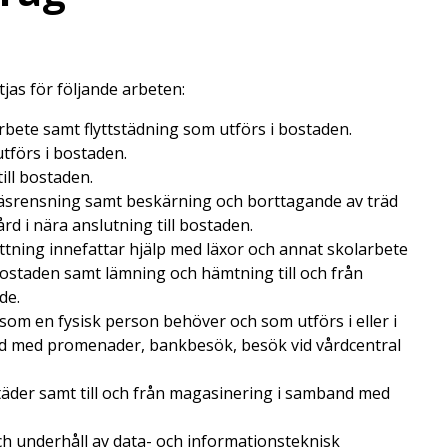
jas för följande arbeten:
rbete samt flyttstädning som utförs i bostaden.
utförs i bostaden.
ill bostaden.
räsrensning samt beskärning och borttagande av träd
rd i nära anslutning till bostaden.
tning innefattar hjälp med läxor och annat skolarbete
l bostaden samt lämning och hämtning till och från
de.
om en fysisk person behöver och som utförs i eller i
and med promenader, bankbesök, besök vid vårdcentral
täder samt till och från magasinering i samband med
ch underhåll av data- och informationsteknisk