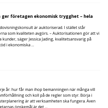
 ger företagen ekonomisk trygghet – hela
visningskonsult är auktoriserad. I stället står
orna som kvaliteten avgörs. – Auktorisationen gör att vi
a kunder, säger Jessica Jading, kvalitetsansvarig på
töd i ekonomiska …
rje år: hur får man ihop bemanningen när många vill
amförhållning och koll på de regler som styr. Börja i
terplanering är att verksamheten ska fungera. Även
betarnas önskemål är det …