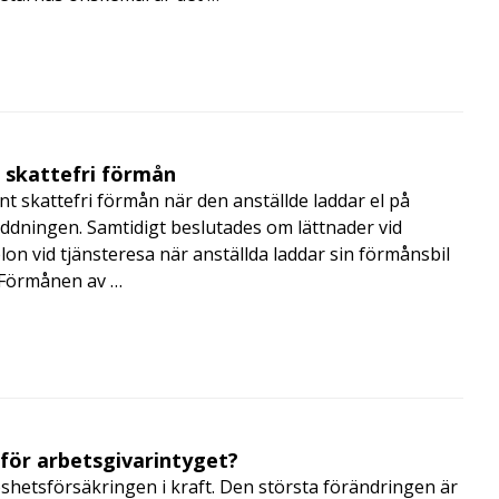
t skattefri förmån
t skattefri förmån när den anställde laddar el på
addningen. Samtidigt beslutades om lättnader vid
lon vid tjänsteresa när anställda laddar sin förmånsbil
i Förmånen av …
 för arbetsgivarintyget?
shetsförsäkringen i kraft. Den största förändringen är