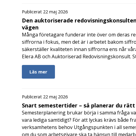
Publicerat 22 maj 2026
Den auktoriserade redovisningskonsulten
vägen
Många företagare funderar inte över om deras redo
siffrorna i fokus, men det är i arbetet bakom siffr
säkerställer kvaliteten innan siffrorna ens når vår
Elera AB och Auktoriserad Redovisningskonsult. S
Läs mer
Publicerat 22 maj 2026
Snart semestertider – så planerar du rätt
Semesterplanering brukar börja i samma fråga va
vara lediga samtidigt? För att lyckas krävs både fr
verksamhetens behov Utgångspunkten i all semes
om du som arbetsgivare ska ta hänsyn till medar