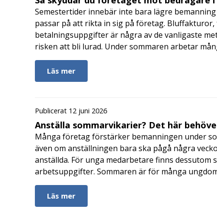
Så skyddar du företaget mot bedragare 
Semestertider innebär inte bara lägre bemanning 
passar på att rikta in sig på företag. Bluffakturor
betalningsuppgifter är några av de vanligaste me
risken att bli lurad. Under sommaren arbetar må
Läs mer
Publicerat 12 juni 2026
Anställa sommarvikarier? Det här behöver
Många företag förstärker bemanningen under so
även om anställningen bara ska pågå några veckor
anställda. För unga medarbetare finns dessutom sä
arbetsuppgifter. Sommaren är för många ungdomar
Läs mer