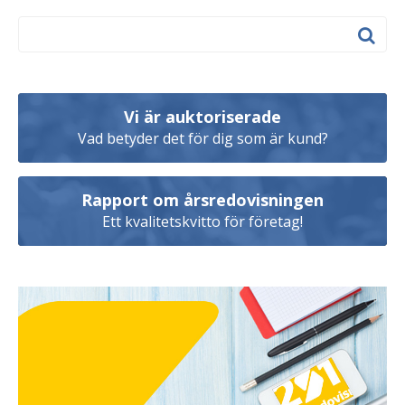
Vi är auktoriserade
Vad betyder det för dig som är kund?
Rapport om årsredovisningen
Ett kvalitetskvitto för företag!