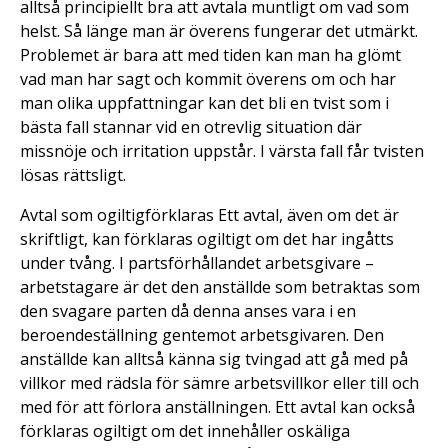
alltså principiellt bra att avtala muntligt om vad som
helst. Så länge man är överens fungerar det utmärkt.
Problemet är bara att med tiden kan man ha glömt
vad man har sagt och kommit överens om och har
man olika uppfattningar kan det bli en tvist som i
bästa fall stannar vid en otrevlig situation där
missnöje och irritation uppstår. I värsta fall får tvisten
lösas rättsligt.
Avtal som ogiltigförklaras Ett avtal, även om det är
skriftligt, kan förklaras ogiltigt om det har ingåtts
under tvång. I partsförhållandet arbetsgivare –
arbetstagare är det den anställde som betraktas som
den svagare parten då denna anses vara i en
beroendeställning gentemot arbetsgivaren. Den
anställde kan alltså känna sig tvingad att gå med på
villkor med rädsla för sämre arbetsvillkor eller till och
med för att förlora anställningen. Ett avtal kan också
förklaras ogiltigt om det innehåller oskäliga