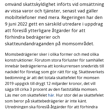
omvänd skattskyldighet införts vid omsättning
av vissa varor och tjänster, senast vad gäller
mobiltelefoner med mera. Regeringen har den
9 juni 2022 gett en särskild utredare i uppdrag
att föreslå ytterligare åtgärder för att
förhindra bedrägerier och
skatteundandraganden på momsområdet.
Momsbedrägerier sker i olika former och med olika
konstruktioner. Förutom stora förluster för samhället
innebär bedrägerierna att konkurrensen snedvrids till
nackdel för företag som gör rätt för sig. Skatteverkets
bedömning är att det totala skattefelet för momsen
2019 uppgick till drygt 12 miljarder kronor, det vill
säga till cirka 3 procent av den fastställda momsen.
Läs mer om skattefelet
här
. Hur stor del av skattefelet
som beror på skattebedrägerier är inte känt.
Utredningen ska föreslå åtgärder för att förhindra