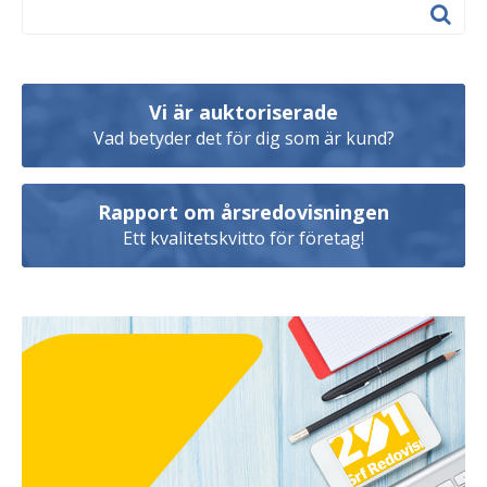
Vi är auktoriserade
Vad betyder det för dig som är kund?
Rapport om årsredovisningen
Ett kvalitetskvitto för företag!