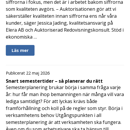
siffrorna i fokus, men det är i arbetet bakom siffrorna
som kvaliteten avgörs. – Auktorisationen gör att vi
säkerställer kvaliteten innan siffrorna ens når våra
kunder, säger Jessica Jading, kvalitetsansvarig på
Elera AB och Auktoriserad Redovisningskonsult. Stöd i
ekonomiska …
Läs mer
Publicerat 22 maj 2026
Snart semestertider – så planerar du rätt
Semesterplanering brukar börja i samma fråga varje
år: hur får man ihop bemanningen när många vill vara
lediga samtidigt? För att lyckas krävs både
framförhållning och koll på de regler som styr. Börja i
verksamhetens behov Utgångspunkten i all
semesterplanering är att verksamheten ska fungera.
Även om du som arbetsgivare ska ta hänsyn till