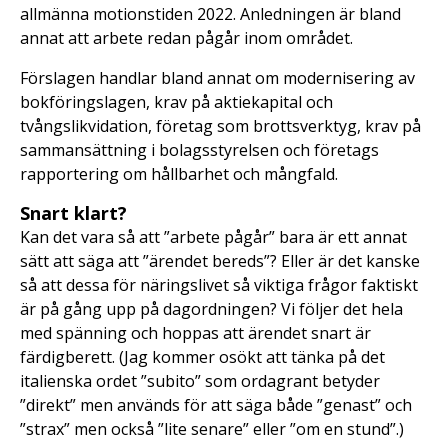
allmänna motionstiden 2022. Anledningen är bland
annat att arbete redan pågår inom området.
Förslagen handlar bland annat om modernisering av
bokföringslagen, krav på aktiekapital och
tvångslikvidation, företag som brottsverktyg, krav på
sammansättning i bolagsstyrelsen och företags
rapportering om hållbarhet och mångfald.
Snart klart?
Kan det vara så att ”arbete pågår” bara är ett annat
sätt att säga att ”ärendet bereds”? Eller är det kanske
så att dessa för näringslivet så viktiga frågor faktiskt
är på gång upp på dagordningen? Vi följer det hela
med spänning och hoppas att ärendet snart är
färdigberett. (Jag kommer osökt att tänka på det
italienska ordet ”subito” som ordagrant betyder
”direkt” men används för att säga både ”genast” och
”strax” men också ”lite senare” eller ”om en stund”.)