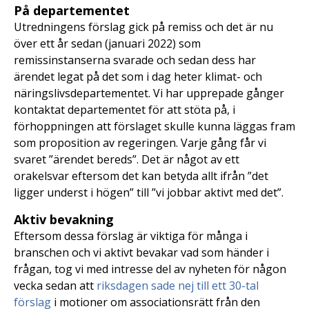
På departementet
Utredningens förslag gick på remiss och det är nu
över ett år sedan (januari 2022) som
remissinstanserna svarade och sedan dess har
ärendet legat på det som i dag heter klimat- och
näringslivsdepartementet. Vi har upprepade gånger
kontaktat departementet för att stöta på, i
förhoppningen att förslaget skulle kunna läggas fram
som proposition av regeringen. Varje gång får vi
svaret ”ärendet bereds”. Det är något av ett
orakelsvar eftersom det kan betyda allt ifrån ”det
ligger underst i högen” till ”vi jobbar aktivt med det”.
Aktiv bevakning
Eftersom dessa förslag är viktiga för många i
branschen och vi aktivt bevakar vad som händer i
frågan, tog vi med intresse del av nyheten för någon
vecka sedan att
riksdagen sade nej till ett 30-tal
förslag
i motioner om associationsrätt från den