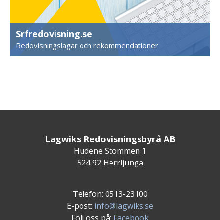
Srfredovisning.se
Redovisningslagar och rekommendationer
Lagwiks Redovisningsbyrå AB
Hudene Stommen 1
524 92 Herrljunga
Telefon: 0513-23100
E-post:
info@lagwiks.se
Följ oss på:
Facebook