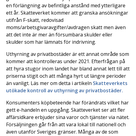
en förlängning av befintliga anstånd med ytterligare
ett år. Skatteverket kommer att granska ansökningar
utifrån F-skatt, redovisad
moms/arbetsgivaravgifter/avdragen skatt men även
att det inte är mer än försumbara skulder eller
skulder som har lämnats för indrivning.
Uthyrning av privatbostäder är ett annat område som
kommer att kontrolleras under 2021. Efterfrågan på
att hyra stugor inom landet har bland annat lett till att
priserna stigit och att många hyrt ut längre perioder
än vanligt. Läs mer om detta i artikeln
Skatteverkets
utökade kontroll av uthyrning av privatbostäder.
Konsumenters köpbeteende har förändrats vilket har
gett e-handeln en uppgång. Skatteverket ser att fler
affärsidkare erbjuder sina varor och tjänster via nätet.
Försäljningen går från att vara lokal till nationell och
även utanför Sveriges gränser. Många av de som